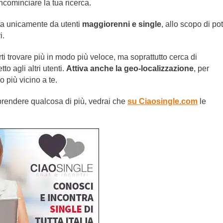
incominciare la tua ricerca.
tta unicamente da utenti
maggiorenni e single
, allo scopo di po
i.
rti trovare più in modo più veloce, ma soprattutto cerca di
to agli altri utenti.
Attiva anche la geo-localizzazione
, per
 più vicino a te.
prendere qualcosa di più, vedrai che
su Ciaosingle.com
le