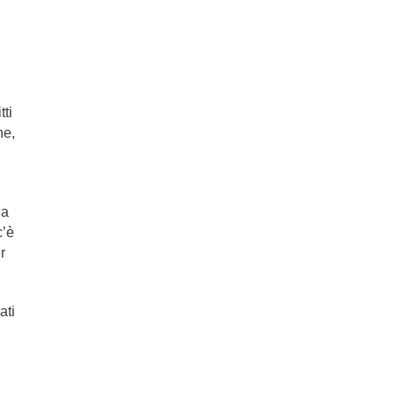
tti
ne,
la
c’è
r
ati