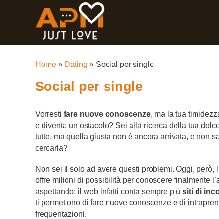
Home
»
Dating
»
Social per single
Social per single
Vorresti
fare nuove conoscenze
, ma la tua timidez
e diventa un ostacolo? Sei alla ricerca della tua dolc
tutte, ma quella giusta non è ancora arrivata, e non 
cercarla?
Non sei il solo ad avere questi problemi. Oggi, però, l’
offre milioni di possibilità per conoscere finalmente l’
aspettando: il web infatti conta sempre più
siti di inc
ti permettono di fare nuove conoscenze e di intrapre
frequentazioni.