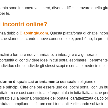
ento sono innumerevoli, però, diventa difficile trovare quella gi
per te.
i incontri online?
senza dubbio
Ciaosingle.com
. Questa piattaforma di chat e incont
che stanno cercando nuove conoscenze e, perché no, la propr
clini a formare nuove amicizie, a interagire e a generare
ortunità di condividere idee in cui potrai esprimere liberamente
n individuo che condivide gli stessi scopi e cerca le medesime co
 donne di qualsiasi orientamento sessuale
, religione e
ti e principi. Oltre che per essere uno dei pochi portali con un b
iattaforma è così conosciuta e frequentata in tutta Italia anche per
entrato sulla pagina principale del portale, caratterizzata da color
atuita
, compilando il forum con i tuoi dati e cliccando sul tasto