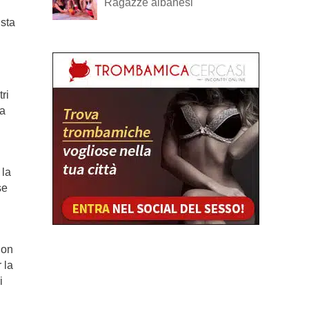
Ragazze albanesi
usta
ri
ia
 la
se
uon
 la
i