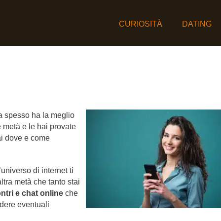
CURIOSITÀ
DATING
za spesso ha la meglio
e metà e le hai provate
sai dove e come
universo di internet ti
altra metà che tanto stai
ontri e chat online
che
ndere eventuali